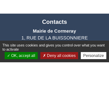
Contacts
Mairie de Cormeray
1, RUE DE LA BUISSONNIERE
41120 Cormeray - FRANCE
This site uses cookies and gives you control over what you want
to activate
+33 2 54 44 26 19
OK, accept all
Deny all cookies
Personalize
Contact par formulaire
Ouverture de la Mairie au Public :
Lundi, Mardi, Jeudi 14h00 à 18h00 / Vendredi
15h00 à 17h00
Samedi 10h00 à 12h00 / Fermée le mercredi