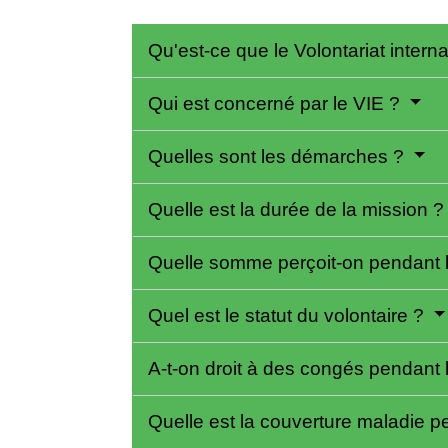
Qu'est-ce que le Volontariat intern
Qui est concerné par le VIE ?
Quelles sont les démarches ?
Quelle est la durée de la mission 
Quelle somme perçoit-on pendant 
Quel est le statut du volontaire ?
A-t-on droit à des congés pendant l
Quelle est la couverture maladie 