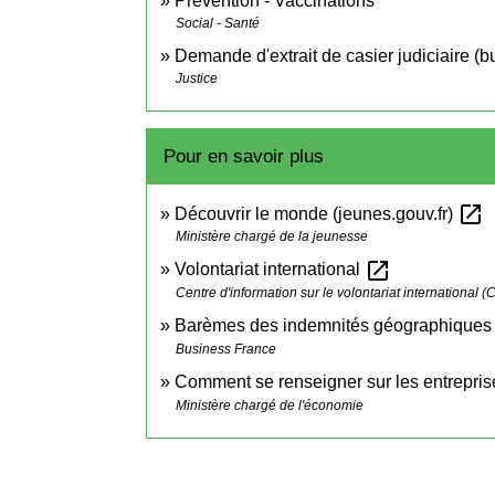
Prévention - Vaccinations
Social - Santé
Demande d'extrait de casier judiciaire (bu
Justice
Pour en savoir plus
open_in_new
Découvrir le monde (jeunes.gouv.fr)
Ministère chargé de la jeunesse
open_in_new
Volontariat international
Centre d'information sur le volontariat international (C
Barèmes des indemnités géographiques 
Business France
Comment se renseigner sur les entreprise
Ministère chargé de l'économie