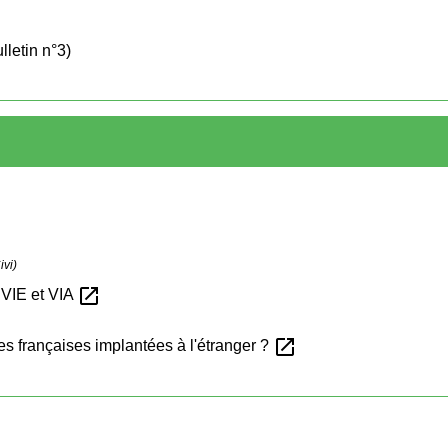
lletin n°3)
ivi)
open_in_new
VIE et VIA
open_in_new
s françaises implantées à l'étranger ?