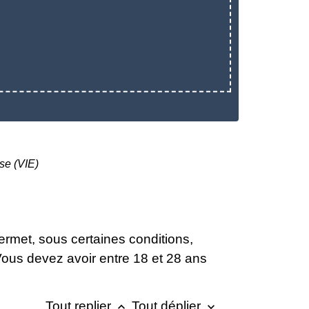
ise (VIE)
permet, sous certaines conditions,
 Vous devez avoir entre 18 et 28 ans
Tout replier
Tout déplier
keyboard_arrow_up
keyboard_arrow_down