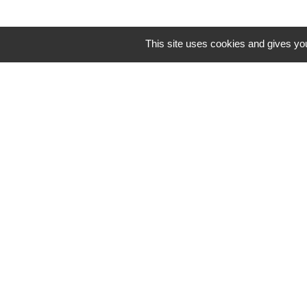
This site uses cookies and gives you
Lund