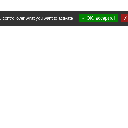
 control over what you want to activate
OK, accept all
Contacts
Mairie de Cormeray
1, RUE DE LA BUISSONNIERE
41120 Cormeray - FRANCE
+33 2 54 44 26 19
Contact par formulaire
Ouverture de la Mairie au Public :
i, Mardi, Jeudi 14h00 à 18h00 / Vendredi 15h00 à 
Samedi 10h00 à 12h00 / Fermée le mercredi