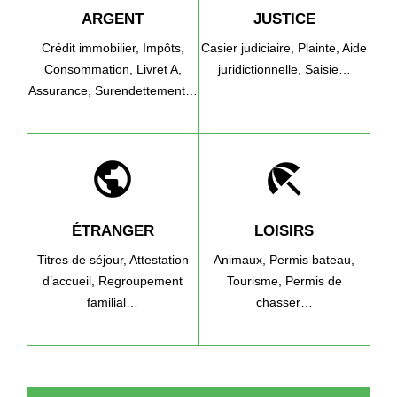
ARGENT
JUSTICE
Crédit immobilier,
Impôts,
Casier judiciaire,
Plainte,
Aide
Consommation,
Livret A,
juridictionnelle,
Saisie…
Assurance,
Surendettement…
public
beach_access
ÉTRANGER
LOISIRS
Titres de séjour,
Attestation
Animaux,
Permis bateau,
d’accueil,
Regroupement
Tourisme,
Permis de
familial…
chasser…