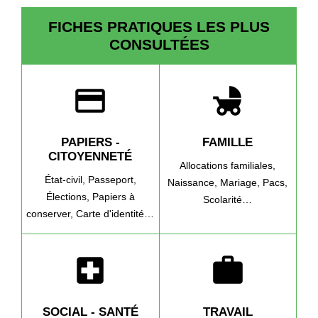
FICHES PRATIQUES LES PLUS
CONSULTÉES
credit_card
child_friendly
PAPIERS -
FAMILLE
CITOYENNETÉ
Allocations familiales,
État-civil,
Passeport,
Naissance,
Mariage,
Pacs,
Élections,
Papiers à
Scolarité…
conserver,
Carte d'identité…
local_hospital
work
SOCIAL - SANTÉ
TRAVAIL