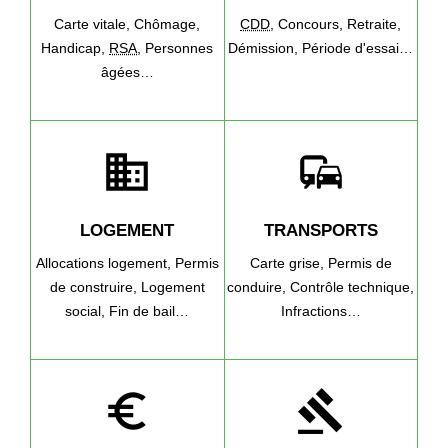
Carte vitale,
Chômage,
CDD
,
Concours,
Retraite,
Handicap,
RSA
,
Personnes
Démission,
Période d'essai…
âgées…
domain
commute
LOGEMENT
TRANSPORTS
Allocations logement,
Permis
Carte grise,
Permis de
de construire,
Logement
conduire,
Contrôle technique,
social,
Fin de bail…
Infractions…
euro_symbol
gavel