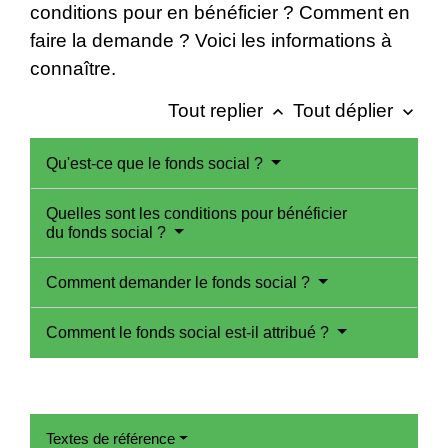
conditions pour en bénéficier ? Comment en
faire la demande ? Voici les informations à
connaître.
Tout replier
Tout déplier
keyboard_arrow_up
keyboard_arrow_down
Qu'est-ce que le fonds social ?
Quelles sont les conditions pour bénéficier
du fonds social ?
Comment demander le fonds social ?
Comment le fonds social est-il attribué ?
Textes de référence