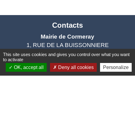
Contacts
Mairie de Cormeray
1, RUE DE LA BUISSONNIERE
41120 Cormeray - FRANCE
This site uses cookies and gives you control over what you want
to activate
+33 2 54 44 26 19
OK, accept all
Deny all cookies
Personalize
Contact par formulaire
Ouverture de la Mairie au Public :
Lundi, Mardi, Jeudi 14h00 à 18h00 / Vendredi
15h00 à 17h00
Samedi 10h00 à 12h00 / Fermée le mercredi