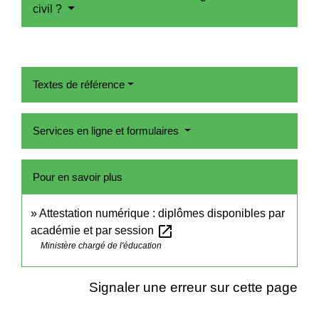
civil ?
Textes de référence
Services en ligne et formulaires
Pour en savoir plus
Attestation numérique : diplômes disponibles par
open_in_new
académie et par session
Ministère chargé de l'éducation
Signaler une erreur sur cette page