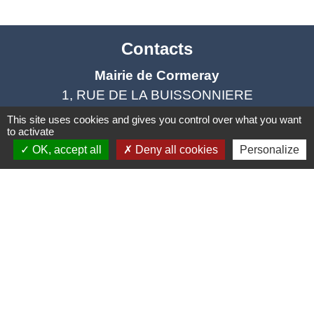
Contacts
Mairie de Cormeray
1, RUE DE LA BUISSONNIERE
41120 Cormeray - FRANCE
This site uses cookies and gives you control over what you want
to activate
+33 2 54 44 26 19
OK, accept all
Deny all cookies
Personalize
Contact par formulaire
Ouverture de la Mairie au Public :
Lundi, Mardi, Jeudi 14h00 à 18h00 / Vendredi
15h00 à 17h00
Samedi 10h00 à 12h00 / Fermée le mercredi