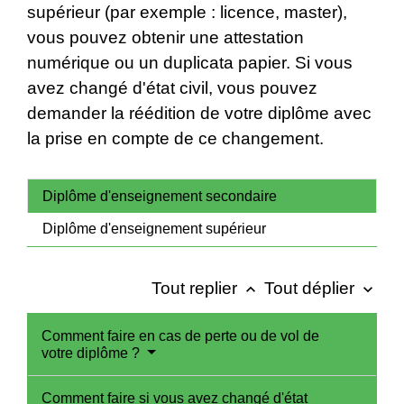
supérieur (par exemple : licence, master),
vous pouvez obtenir une attestation
numérique ou un duplicata papier. Si vous
avez changé d'état civil, vous pouvez
demander la réédition de votre diplôme avec
la prise en compte de ce changement.
Diplôme d'enseignement secondaire
Diplôme d'enseignement supérieur
Tout replier
Tout déplier
keyboard_arrow_up
keyboard_arrow_down
Comment faire en cas de perte ou de vol de
votre diplôme ?
Comment faire si vous avez changé d'état