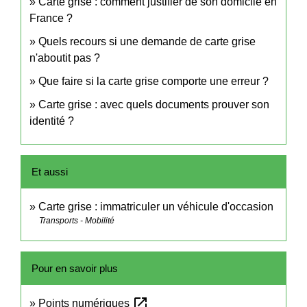
Carte grise : comment justifier de son domicile en
France ?
Quels recours si une demande de carte grise
n'aboutit pas ?
Que faire si la carte grise comporte une erreur ?
Carte grise : avec quels documents prouver son
identité ?
Et aussi
Carte grise : immatriculer un véhicule d'occasion
Transports - Mobilité
Pour en savoir plus
open_in_new
Points numériques