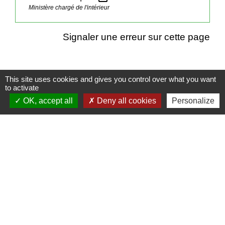
Ministère chargé de l'intérieur
Signaler une erreur sur cette page
This site uses cookies and gives you control over what you want
to activate
Contacts
OK, accept all
Deny all cookies
Personalize
Mairie de Cormeray
1, RUE DE LA BUISSONNIERE
41120 Cormeray - FRANCE
+33 2 54 44 26 19
Contact par formulaire
Ouverture de la Mairie au Public :
Lundi, Mardi, Jeudi 14h00 à 18h00 / Vendredi