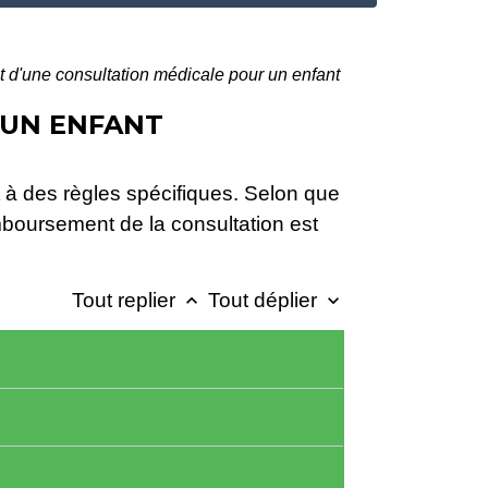
d'une consultation médicale pour un enfant
 UN ENFANT
à des règles spécifiques. Selon que
emboursement de la consultation est
Tout replier
Tout déplier
keyboard_arrow_up
keyboard_arrow_down