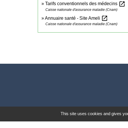
open_in_new
Tarifs conventionnels des médecins
Caisse nationale d'assurance maladie (Cnam)
open_in_new
Annuaire santé - Site Ameli
Caisse nationale d'assurance maladie (Cnam)
This site uses cookies and gives you