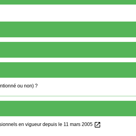
entionné ou non) ?
open_in_new
sionnels en vigueur depuis le 11 mars 2005