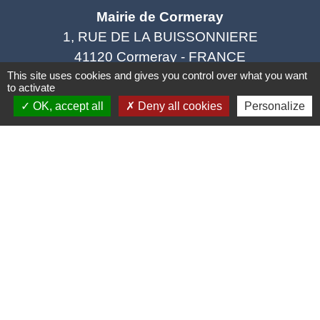
Mairie de Cormeray
1, RUE DE LA BUISSONNIERE
41120 Cormeray - FRANCE
+33 2 54 44 26 19
This site uses cookies and gives you control over what you want
to activate
Contact par formulaire
OK, accept all
Deny all cookies
Personalize
Ouverture de la Mairie au Public :
Lundi, Mardi, Jeudi 14h00 à 18h00 / Vendredi
15h00 à 17h00
Samedi 10h00 à 12h00 / Fermée le mercredi
Mentions légales
-
Politique de confidentialité
-