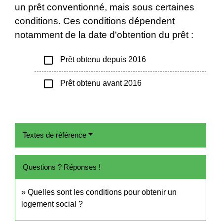
un prêt conventionné, mais sous certaines
conditions. Ces conditions dépendent
notamment de la date d'obtention du prêt :
check_box_outline_blank
Prêt obtenu depuis 2016
check_box_outline_blank
Prêt obtenu avant 2016
Textes de référence
Questions ? Réponses !
Quelles sont les conditions pour obtenir un
logement social ?