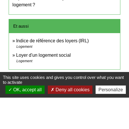
logement ?
Et aussi
Indice de référence des loyers (IRL)
Logement
Loyer d'un logement social
Logement
This site uses cookies and gives you control over what you want
Pour en savoir plus
to activate
OK, accept all
Deny all cookies
Personalize
open_in_new
Révision annuelle des loyers
Agence nationale pour l'information sur le logement (Anil)
Interdiction de location et gel des loyers des
open_in_new
passoires énergétiques
Ministère chargé de l'environnement