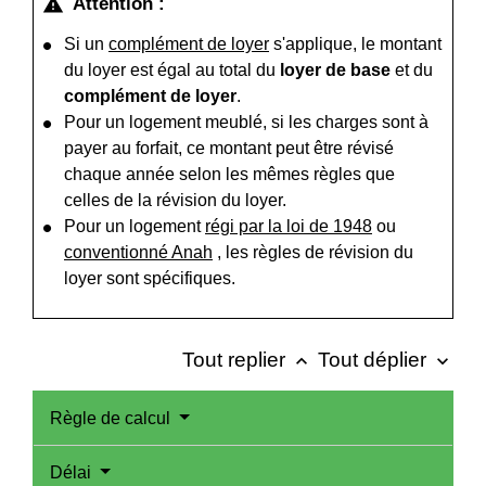
Attention :
warning
Si un
complément de loyer
s'applique, le montant
du loyer est égal au total du
loyer de base
et du
complément de loyer
.
Pour un logement meublé, si les charges sont à
payer au forfait, ce montant peut être révisé
chaque année selon les mêmes règles que
celles de la révision du loyer.
Pour un logement
régi par la loi de 1948
ou
conventionné Anah
, les règles de révision du
loyer sont spécifiques.
Tout replier
Tout déplier
keyboard_arrow_up
keyboard_arrow_down
Règle de calcul
Délai