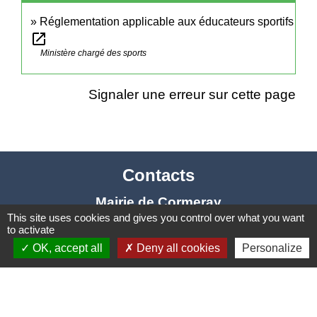
Réglementation applicable aux éducateurs sportifs
open_in_new
Ministère chargé des sports
Signaler une erreur sur cette page
Contacts
Mairie de Cormeray
This site uses cookies and gives you control over what you want
1, RUE DE LA BUISSONNIERE
to activate
41120 Cormeray - FRANCE
OK, accept all
Deny all cookies
Personalize
+33 2 54 44 26 19
Contact par formulaire