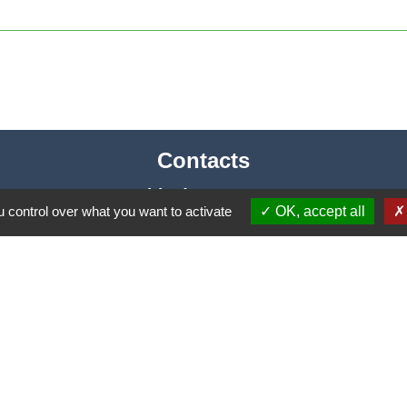
Contacts
Mairie de Cormeray
 control over what you want to activate
OK, accept all
1, RUE DE LA BUISSONNIERE
41120 Cormeray - FRANCE
+33 2 54 44 26 19
Contact par formulaire
Ouverture de la Mairie au Public :
i, Mardi, Jeudi 14h00 à 18h00 / Vendredi 15h00 à 
Samedi 10h00 à 12h00 / Fermée le mercredi