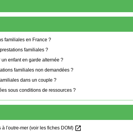
ns familiales en France ?
prestations familiales ?
r un enfant en garde alternée ?
stations familiales non demandées ?
 familiales dans un couple ?
rsées sous conditions de ressources ?
open_in_new
s à l'outre-mer (voir les fiches DOM)