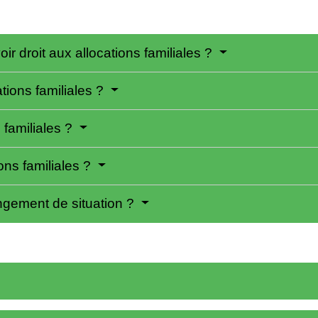
ir droit aux allocations familiales ?
tions familiales ?
 familiales ?
ons familiales ?
gement de situation ?