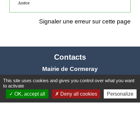
Justice
Signaler une erreur sur cette page
Contacts
Mairie de Cormeray
1, RUE DE LA BUISSONNIERE
This site uses cookies and gives you control over what you want
to activate
41120 Cormeray - FRANCE
OK, accept all
Deny all cookies
Personalize
+33 2 54 44 26 19
Contact par formulaire
Ouverture de la Mairie au Public :
Lundi, Mardi, Jeudi 14h00 à 18h00 / Vendredi