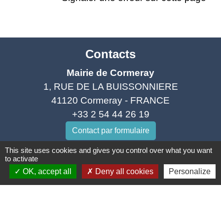
Contacts
Mairie de Cormeray
1, RUE DE LA BUISSONNIERE
41120 Cormeray - FRANCE
+33 2 54 44 26 19
Contact par formulaire
This site uses cookies and gives you control over what you want
Ouverture de la Mairie au Public :
to activate
Lundi, Mardi, Jeudi 14h00 à 18h00 / Vendredi
OK, accept all
Deny all cookies
Personalize
15h00 à 17h00
Samedi 10h00 à 12h00 / Fermée le mercredi