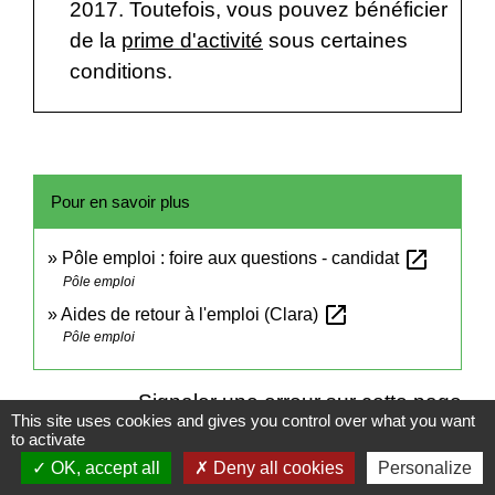
2017. Toutefois, vous pouvez bénéficier
de la
prime d'activité
sous certaines
conditions.
Pour en savoir plus
open_in_new
Pôle emploi : foire aux questions - candidat
Pôle emploi
open_in_new
Aides de retour à l'emploi (Clara)
Pôle emploi
Signaler une erreur sur cette page
This site uses cookies and gives you control over what you want
to activate
OK, accept all
Deny all cookies
Personalize