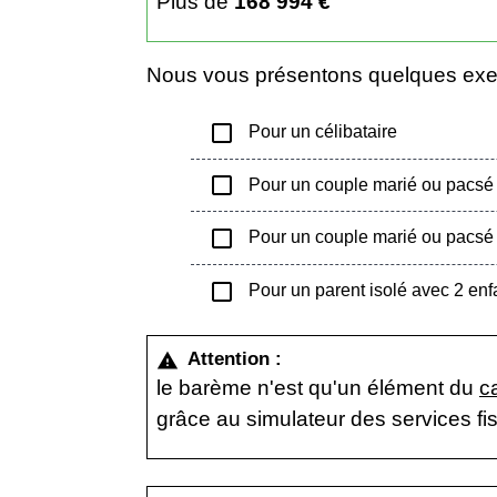
Plus de
168 994 €
Nous vous présentons quelques exem
check_box_outline_blank
Pour un célibataire
check_box_outline_blank
Pour un couple marié ou pacsé 
check_box_outline_blank
Pour un couple marié ou pacsé 
check_box_outline_blank
Pour un parent isolé avec 2 enf
Attention :
warning
le barème n'est qu'un élément du
c
grâce au simulateur des services fi