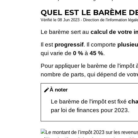
QUEL EST LE BARÈME DE
Vérifié le 08 Jun 2023 - Direction de l'information légal
Le barème sert au
calcul de votre 
Il est
progressif
. Il comporte
plusie
qui varie de
0 %
à
45 %
.
Pour appliquer le barème de l'impôt à
nombre de parts, qui dépend de votre
À noter
edit
Le barème de l'impôt est fixé
ch
par loi de finances pour 2023.