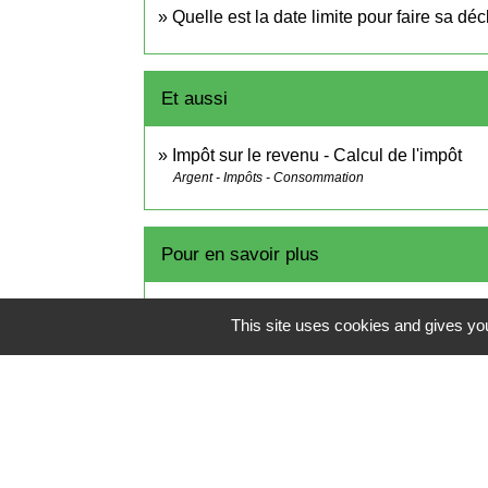
Quelle est la date limite pour faire sa dé
Et aussi
Impôt sur le revenu - Calcul de l'impôt
Argent - Impôts - Consommation
Pour en savoir plus
open_in_new
Site des impôts
This site uses cookies and gives you
Ministère chargé des finances
Brochure pratique 2023 - Déclaration d
Ministère chargé des finances