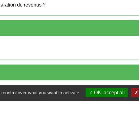
claration de revenus ?
 control over what you want to activate
OK, accept all
open_in_new
es revenus de 2022