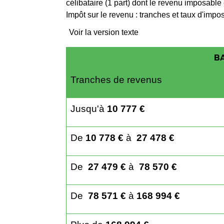
Impôt sur le revenu : tranches et taux d'impo
Voir la version texte
BA
Tranches de revenus
Jusqu'à
10 777 €
De
10 778 €
à
27 478 €
De
27 479 €
à
78 570 €
De
78 571 €
à
168 994 €