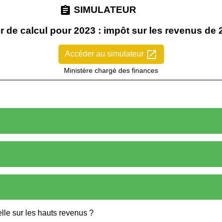
assignment
SIMULATEUR
r de calcul pour 2023 : impôt sur les revenus de
open_in_new
Accéder au simulateur
Ministère chargé des finances
elle sur les hauts revenus ?