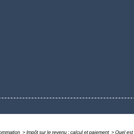
nsommation
>
Impôt sur le revenu : calcul et paiement
>
Quel est 