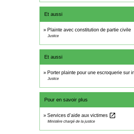
Et aussi
Plainte avec constitution de partie civile
Justice
Et aussi
Porter plainte pour une escroquerie sur i
Justice
Pour en savoir plus
open_in_new
Services d’aide aux victimes
Ministère chargé de la justice