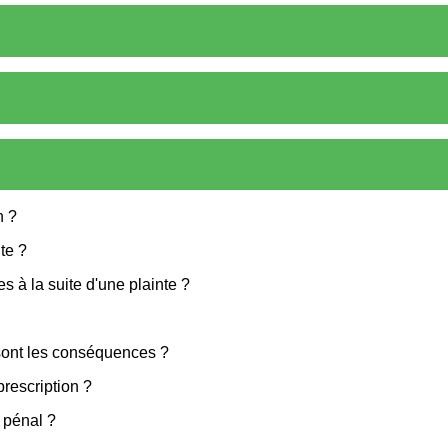
n ?
te ?
s à la suite d'une plainte ?
 sont les conséquences ?
prescription ?
s pénal ?