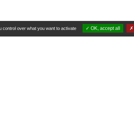
 control over what you want to activate
OK, accept all
Contacts
Mairie de Cormeray
1, RUE DE LA BUISSONNIERE
41120 Cormeray - FRANCE
+33 2 54 44 26 19
Contact par formulaire
Ouverture de la Mairie au Public :
i, Mardi, Jeudi 14h00 à 18h00 / Vendredi 15h00 à 
Samedi 10h00 à 12h00 / Fermée le mercredi