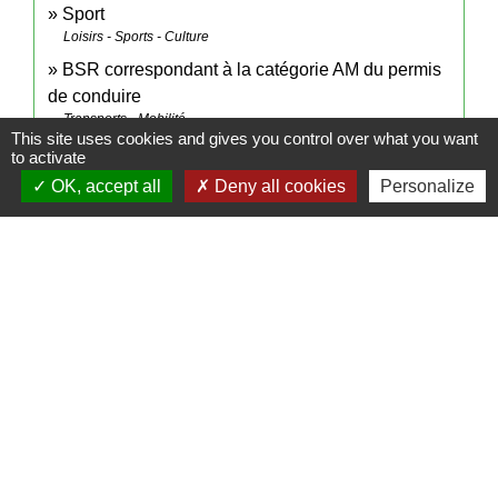
Sport
Loisirs - Sports - Culture
BSR correspondant à la catégorie AM du permis
de conduire
Transports - Mobilité
This site uses cookies and gives you control over what you want
to activate
Signaler une erreur sur cette page
OK, accept all
Deny all cookies
Personalize
Contacts
Mairie de Cormeray
1, RUE DE LA BUISSONNIERE
41120 Cormeray - FRANCE
+33 2 54 44 26 19
Contact par formulaire