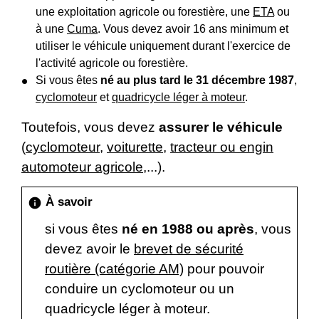
une exploitation agricole ou forestière, une
ETA
ou
à une
Cuma
. Vous devez avoir 16 ans minimum et
utiliser le véhicule uniquement durant l'exercice de
l'activité agricole ou forestière.
Si vous êtes
né au plus tard le 31 décembre 1987
,
cyclomoteur
et
quadricycle léger à moteur
.
Toutefois, vous devez
assurer le véhicule
(
cyclomoteur
,
voiturette
,
tracteur ou engin
automoteur agricole
,...).
À savoir
info
si vous êtes
né en 1988 ou après
, vous
devez avoir le
brevet de sécurité
routière (catégorie AM)
pour pouvoir
conduire un cyclomoteur ou un
quadricycle léger à moteur.