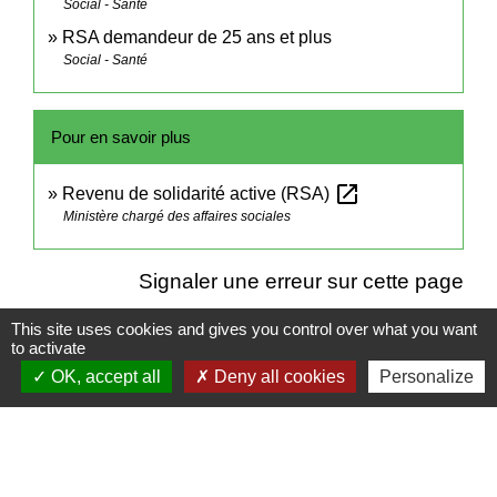
Social - Santé
RSA demandeur de 25 ans et plus
Social - Santé
Pour en savoir plus
open_in_new
Revenu de solidarité active (RSA)
Ministère chargé des affaires sociales
Signaler une erreur sur cette page
This site uses cookies and gives you control over what you want
to activate
OK, accept all
Deny all cookies
Personalize
Contacts
Mairie de Cormeray
1, RUE DE LA BUISSONNIERE