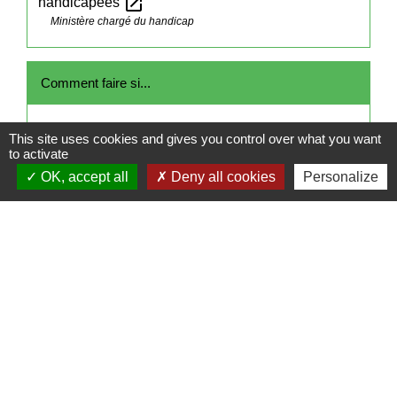
open_in_new
handicapées
Ministère chargé du handicap
Comment faire si...
Je suis en situation de handicap
This site uses cookies and gives you control over what you want
to activate
OK, accept all
Deny all cookies
Personalize
Signaler une erreur sur cette page
Contacts
Mairie de Cormeray
1, RUE DE LA BUISSONNIERE
41120 Cormeray - FRANCE
+33 2 54 44 26 19