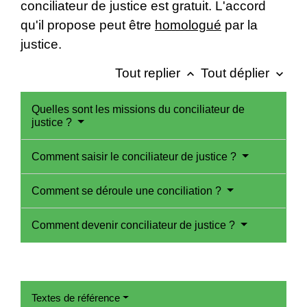
conciliateur de justice est gratuit. L'accord
qu'il propose peut être
homologué
par la
justice.
Tout replier
Tout déplier
keyboard_arrow_up
keyboard_arrow_down
Quelles sont les missions du conciliateur de
justice ?
Comment saisir le conciliateur de justice ?
Comment se déroule une conciliation ?
Comment devenir conciliateur de justice ?
Textes de référence