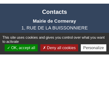
Contacts
Mairie de Cormeray
1, RUE DE LA BUISSONNIERE
41120 Cormeray - FRANCE
This site uses cookies and gives you control over what you want
+33 2 54 44 26 19
to activate
OK, accept all
Deny all cookies
Personalize
Contact par formulaire
Ouverture de la Mairie au Public :
Lundi, Mardi, Jeudi 14h00 à 18h00 / Vendredi
15h00 à 17h00
Samedi 10h00 à 12h00 / Fermée le mercredi