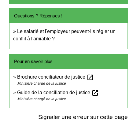
Questions ? Réponses !
Le salarié et l'employeur peuvent-ils régler un
conflit à l'amiable ?
Pour en savoir plus
open_in_new
Brochure conciliateur de justice
Ministère chargé de la justice
open_in_new
Guide de la conciliation de justice
Ministère chargé de la justice
Signaler une erreur sur cette page