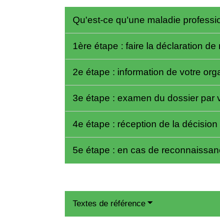
Qu'est-ce qu'une maladie professi
1ère étape : faire la déclaration 
2e étape : information de votre or
3e étape : examen du dossier par 
4e étape : réception de la décisio
5e étape : en cas de reconnaissanc
Textes de référence