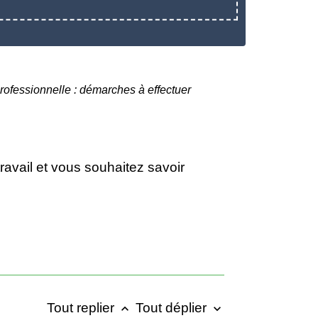
rofessionnelle : démarches à effectuer
travail et vous souhaitez savoir
Tout replier
Tout déplier
keyboard_arrow_up
keyboard_arrow_down