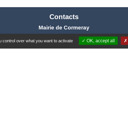
Contacts
Mairie de Cormeray
1, RUE DE LA BUISSONNIERE
 control over what you want to activate
OK, accept all
41120 Cormeray - FRANCE
+33 2 54 44 26 19
Contact par formulaire
Ouverture de la Mairie au Public :
i, Mardi, Jeudi 14h00 à 18h00 / Vendredi 15h00 à 
Samedi 10h00 à 12h00 / Fermée le mercredi