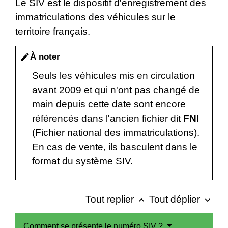
Le SIV est le dispositif d'enregistrement des
immatriculations des véhicules sur le
territoire français.
À noter
edit
Seuls les véhicules mis en circulation
avant 2009 et qui n'ont pas changé de
main depuis cette date sont encore
référencés dans l'ancien fichier dit
FNI
(Fichier national des immatriculations).
En cas de vente, ils basculent dans le
format du système SIV.
Tout replier
Tout déplier
keyboard_arrow_up
keyboard_arrow_down
Comment se présente le numéro SIV ?