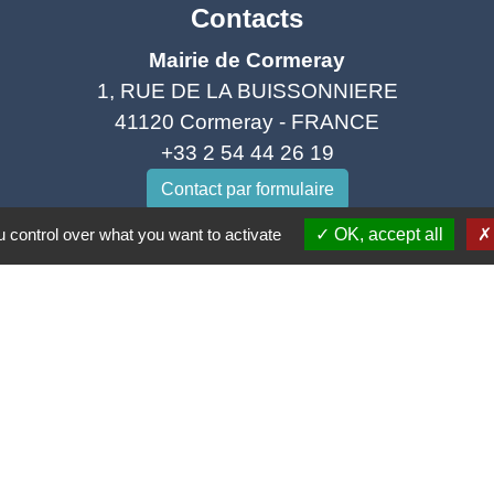
Contacts
Mairie de Cormeray
1, RUE DE LA BUISSONNIERE
41120 Cormeray - FRANCE
+33 2 54 44 26 19
Contact par formulaire
 control over what you want to activate
OK, accept all
Ouverture de la Mairie au Public :
i, Mardi, Jeudi 14h00 à 18h00 / Vendredi 15h00 à 
Samedi 10h00 à 12h00 / Fermée le mercredi
tique de confidentialité
-
Accessibilité
-
Plan du site