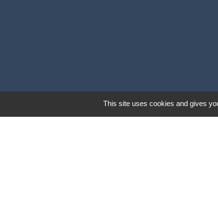
This site uses cookies and gives you
Lund
Mentions légales
-
Poli