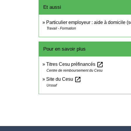
Et aussi
Particulier employeur : aide à domicile (
Travail - Formation
Pour en savoir plus
open_in_new
Titres Cesu préfinancés
Centre de remboursement du Cesu
open_in_new
Site du Cesu
Urssaf