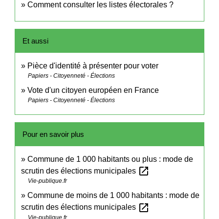
Comment consulter les listes électorales ?
Et aussi
Pièce d'identité à présenter pour voter
Papiers - Citoyenneté - Élections
Vote d'un citoyen européen en France
Papiers - Citoyenneté - Élections
Pour en savoir plus
Commune de 1 000 habitants ou plus : mode de
open_in_new
scrutin des élections municipales
Vie-publique.fr
Commune de moins de 1 000 habitants : mode de
open_in_new
scrutin des élections municipales
Vie-publique.fr