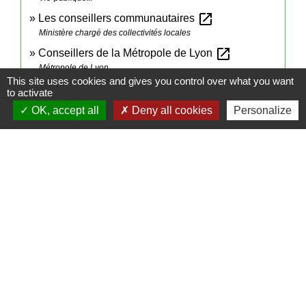
open_in_new
Les conseillers communautaires
Ministère chargé des collectivités locales
open_in_new
Conseillers de la Métropole de Lyon
Métropole de Lyon
This site uses cookies and gives you control over what you want
to activate
Signaler une erreur sur cette page
OK, accept all
Deny all cookies
Personalize
Contacts
Mairie de Cormeray
1, RUE DE LA BUISSONNIERE
41120 Cormeray - FRANCE
+33 2 54 44 26 19
Contact par formulaire