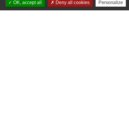
OK, accept all
Deny all cookies
Personalize
Contacts
Mairie de Cormeray
1, RUE DE LA BUISSONNIERE
41120 Cormeray - FRANCE
+33 2 54 44 26 19
Contact par formulaire
Ouverture de la Mairie au Public :
Lundi, Mardi, Jeudi 14h00 à 18h00 / Vendredi
15h00 à 17h00
Samedi 10h00 à 12h00 / Fermée le mercredi