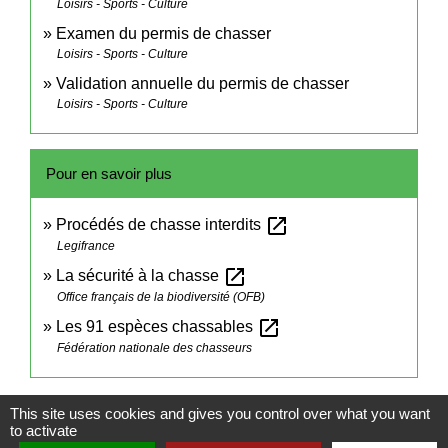
Loisirs - Sports - Culture
Examen du permis de chasser
Loisirs - Sports - Culture
Validation annuelle du permis de chasser
Loisirs - Sports - Culture
Pour en savoir plus
open_in_new
Procédés de chasse interdits
Legifrance
open_in_new
La sécurité à la chasse
Office français de la biodiversité (OFB)
open_in_new
Les 91 espèces chassables
Fédération nationale des chasseurs
Signaler une erreur sur cette page
This site uses cookies and gives you control over what you want
to activate