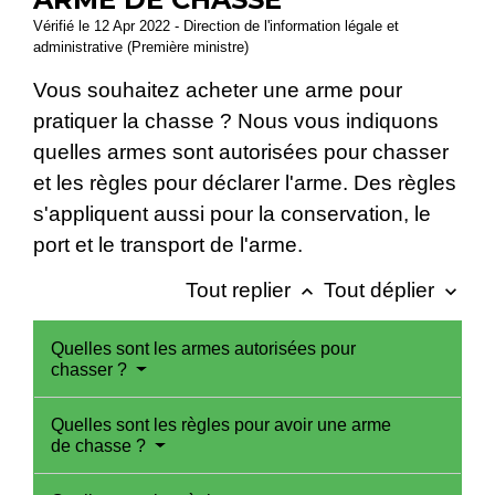
Vérifié le 12 Apr 2022 - Direction de l'information légale et
administrative (Première ministre)
Vous souhaitez acheter une arme pour
pratiquer la chasse ? Nous vous indiquons
quelles armes sont autorisées pour chasser
et les règles pour déclarer l'arme. Des règles
s'appliquent aussi pour la conservation, le
port et le transport de l'arme.
Tout replier
Tout déplier
keyboard_arrow_up
keyboard_arrow_down
Quelles sont les armes autorisées pour
chasser ?
Quelles sont les règles pour avoir une arme
de chasse ?