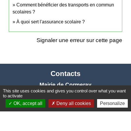
Comment bénéficier des transports en commun
scolaires ?
À quoi sert l'assurance scolaire ?
Signaler une erreur sur cette page
Contacts
Mairie de Cormeray
This site uses cookies and gives you control over what you want
1, RUE DE LA BUISSONNIERE
to activate
41120 Cormeray - FRANCE
OK, accept all
Deny all cookies
Personalize
+33 2 54 44 26 19
Contact par formulaire