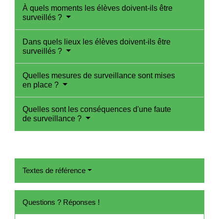
À quels moments les élèves doivent-ils être
surveillés ?
Dans quels lieux les élèves doivent-ils être
surveillés ?
Quelles mesures de surveillance sont mises
en place ?
Quelles sont les conséquences d'une faute
de surveillance ?
Textes de référence
Questions ? Réponses !