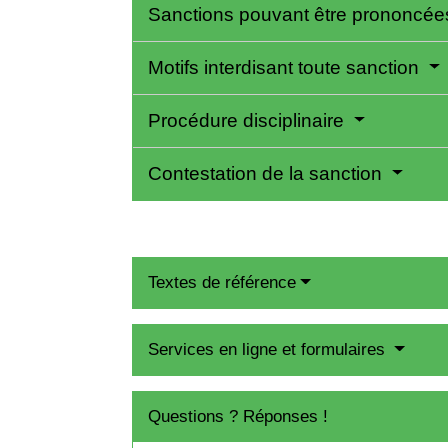
Sanctions pouvant être prononcé
Motifs interdisant toute sanction
Procédure disciplinaire
Contestation de la sanction
Textes de référence
Services en ligne et formulaires
Questions ? Réponses !