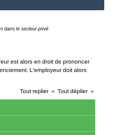
es dans le secteur privé
eur est alors en droit de prononcer
icenciement. L'employeur doit alors
Tout replier
Tout déplier
keyboard_arrow_up
keyboard_arrow_down