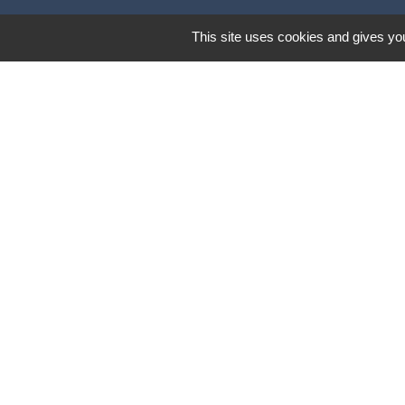
This site uses cookies and gives you
Lund
Mentions légales
-
Poli