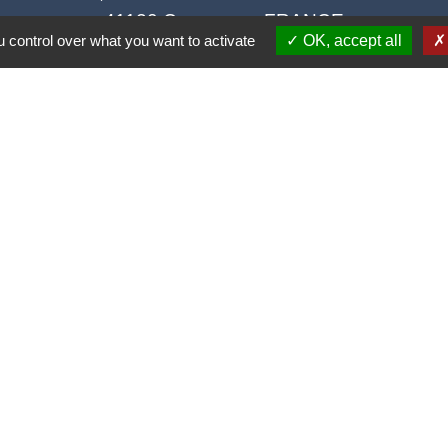
41120 Cormeray - FRANCE
 control over what you want to activate
OK, accept all
+33 2 54 44 26 19
Contact par formulaire
Ouverture de la Mairie au Public :
i, Mardi, Jeudi 14h00 à 18h00 / Vendredi 15h00 à 
Samedi 10h00 à 12h00 / Fermée le mercredi
tique de confidentialité
-
Accessibilité
-
Plan du site
Site créé en partenariat avec Réseau des Communes