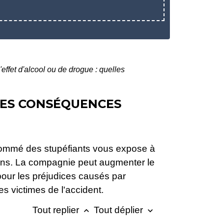
'effet d'alcool ou de drogue : quelles
LLES CONSÉQUENCES
onsommé des stupéfiants vous expose à
ions. La compagnie peut augmenter le
 pour les préjudices causés par
s victimes de l'accident.
Tout replier
Tout déplier
keyboard_arrow_up
keyboard_arrow_down