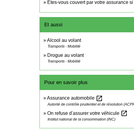
Êtes-vous couvert par votre assurance si 
Et aussi
Alcool au volant
Transports - Mobilité
Drogue au volant
Transports - Mobilité
Pour en savoir plus
open_in_new
Assurance automobile
Autorité de contrôle prudentiel et de résolution (ACP
open_in_new
On refuse d'assurer votre véhicule
Institut national de la consommation (INC)