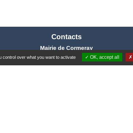
Contacts
Mairie de Cormeray
1, RUE DE LA BUISSONNIERE
 control over what you want to activate
OK, accept all
41120 Cormeray - FRANCE
+33 2 54 44 26 19
Contact par formulaire
Ouverture de la Mairie au Public :
i, Mardi, Jeudi 14h00 à 18h00 / Vendredi 15h00 à 
Samedi 10h00 à 12h00 / Fermée le mercredi