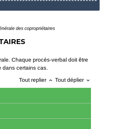
nérale des copropriétaires
TAIRES
ale. Chaque procès-verbal doit être
e dans certains cas.
Tout replier
Tout déplier
keyboard_arrow_up
keyboard_arrow_down