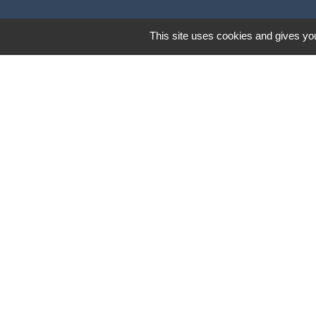
This site uses cookies and gives you
Lund
Mentions légales
-
Poli