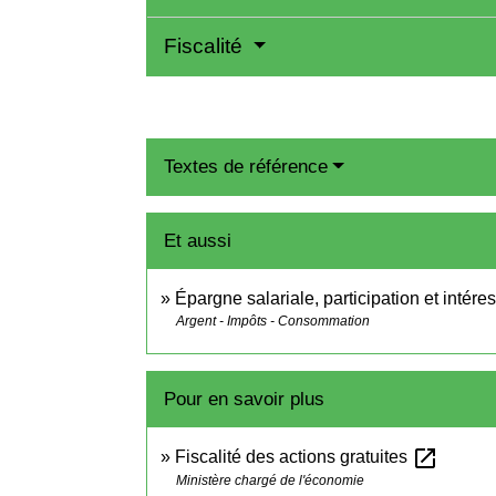
Fiscalité
Textes de référence
Et aussi
Épargne salariale, participation et intér
Argent - Impôts - Consommation
Pour en savoir plus
open_in_new
Fiscalité des actions gratuites
Ministère chargé de l'économie