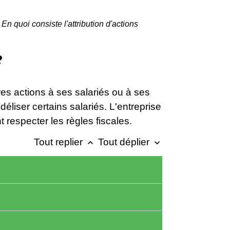
En quoi consiste l'attribution d'actions
?
pres actions à ses salariés ou à ses
liser certains salariés. L'entreprise
t respecter les règles fiscales.
Tout replier
Tout déplier
keyboard_arrow_up
keyboard_arrow_down