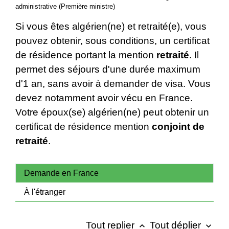
administrative (Première ministre)
Si vous êtes algérien(ne) et retraité(e), vous
pouvez obtenir, sous conditions, un certificat
de résidence portant la mention
retraité
. Il
permet des séjours d'une durée maximum
d'1 an, sans avoir à demander de visa. Vous
devez notamment avoir vécu en France.
Votre époux(se) algérien(ne) peut obtenir un
certificat de résidence mention
conjoint de
retraité
.
Demande en France
À l'étranger
Tout replier
Tout déplier
keyboard_arrow_up
keyboard_arrow_down