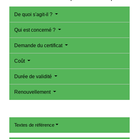
De quoi s'agit-il ?
Qui est concerné ?
Demande du certificat
Coût
Durée de validité
Renouvellement
Textes de référence