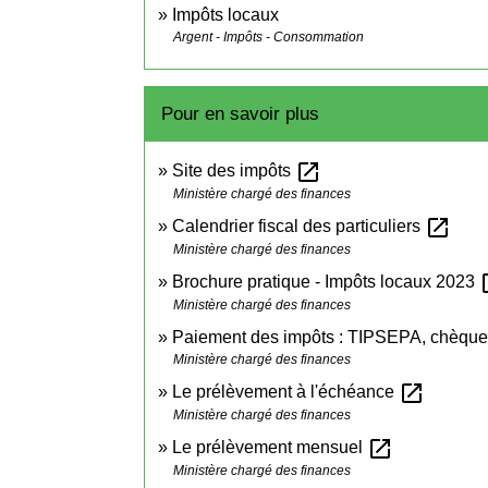
Impôts locaux
Argent - Impôts - Consommation
Pour en savoir plus
open_in_new
Site des impôts
Ministère chargé des finances
open_in_new
Calendrier fiscal des particuliers
Ministère chargé des finances
ope
Brochure pratique - Impôts locaux 2023
Ministère chargé des finances
Paiement des impôts : TIPSEPA, chèque
Ministère chargé des finances
open_in_new
Le prélèvement à l'échéance
Ministère chargé des finances
open_in_new
Le prélèvement mensuel
Ministère chargé des finances