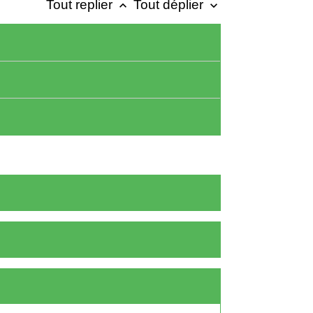
Tout replier
Tout déplier
keyboard_arrow_up
keyboard_arrow_down