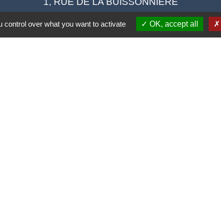
1, RUE DE LA BUISSONNIERE
41120 Cormeray - FRANCE
 control over what you want to activate
OK, accept all
+33 2 54 44 26 19
Contact par formulaire
Ouverture de la Mairie au Public :
i, Mardi, Jeudi 14h00 à 18h00 / Vendredi 15h00 à 
Samedi 10h00 à 12h00 / Fermée le mercredi
tique de confidentialité
-
Accessibilité
-
Plan du site
Site créé en partenariat avec Réseau des Communes