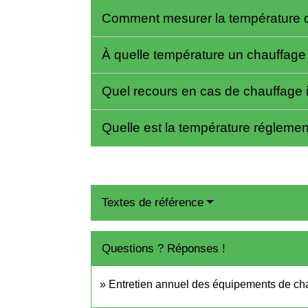
Comment mesurer la température 
À quelle température un chauffage 
Quel recours en cas de chauffage i
Quelle est la température régleme
Textes de référence
Questions ? Réponses !
Entretien annuel des équipements de chau