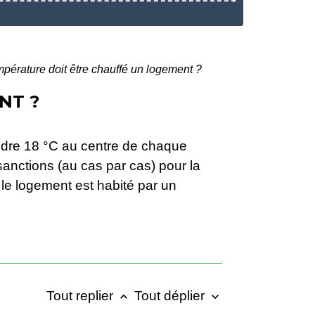
mpérature doit être chauffé un logement ?
NT ?
indre 18 °C au centre de chaque
anctions (au cas par cas) pour la
 le logement est habité par un
Tout replier
Tout déplier
keyboard_arrow_up
keyboard_arrow_down