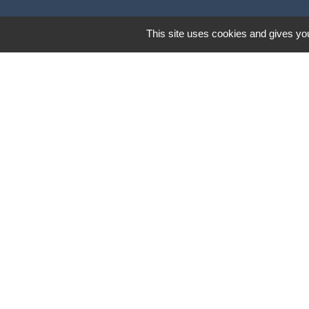
This site uses cookies and gives you
Lund
Mentions légales
-
Poli