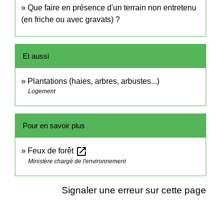
Que faire en présence d'un terrain non entretenu
(en friche ou avec gravats) ?
Et aussi
Plantations (haies, arbres, arbustes...)
Logement
Pour en savoir plus
open_in_new
Feux de forêt
Ministère chargé de l'environnement
Signaler une erreur sur cette page