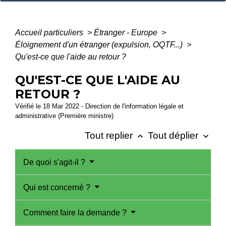
Accueil particuliers
>
Étranger - Europe
>
Éloignement d'un étranger (expulsion, OQTF...)
>
Qu'est-ce que l'aide au retour ?
QU'EST-CE QUE L'AIDE AU
RETOUR ?
Vérifié le 18 Mar 2022 - Direction de l'information légale et
administrative (Première ministre)
Tout replier
Tout déplier
keyboard_arrow_up
keyboard_arrow_down
De quoi s'agit-il ?
Qui est concerné ?
Comment faire la demande ?