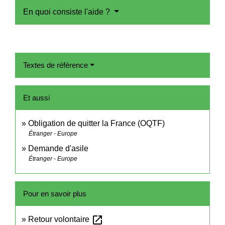
En quoi consiste l'aide ?
Textes de référence
Et aussi
Obligation de quitter la France (OQTF)
Étranger - Europe
Demande d'asile
Étranger - Europe
Pour en savoir plus
open_in_new
Retour volontaire