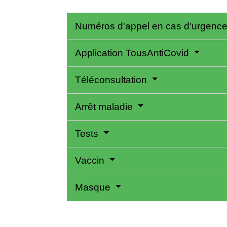
Numéros d'appel en cas d'urgenc
Application TousAntiCovid
Téléconsultation
Arrêt maladie
Tests
Vaccin
Masque