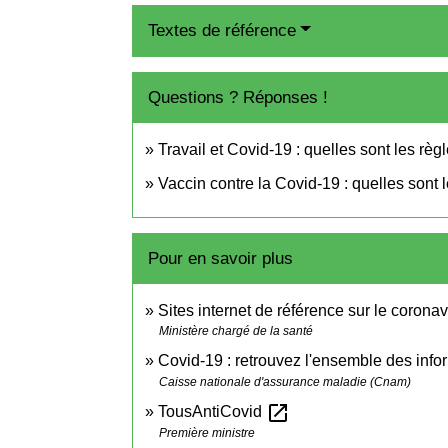
Textes de référence
Questions ? Réponses !
Travail et Covid-19 : quelles sont les règ
Vaccin contre la Covid-19 : quelles sont 
Pour en savoir plus
Sites internet de référence sur le corona
Ministère chargé de la santé
Covid-19 : retrouvez l'ensemble des info
Caisse nationale d'assurance maladie (Cnam)
open_in_new
TousAntiCovid
Première ministre