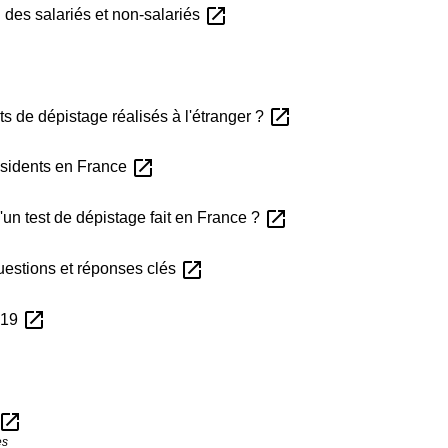
open_in_new
l des salariés et non-salariés
open_in_new
ts de dépistage réalisés à l'étranger ?
open_in_new
résidents en France
open_in_new
'un test de dépistage fait en France ?
open_in_new
questions et réponses clés
open_in_new
-19
open_in_new
es