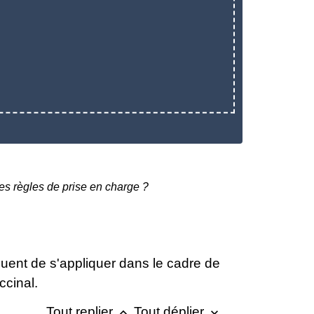
es règles de prise en charge ?
nuent de s'appliquer dans le cadre de
ccinal.
Tout replier
Tout déplier
keyboard_arrow_up
keyboard_arrow_down