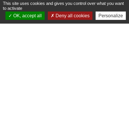
This site uses cookies and gives you control over what you want
to activate
Mairie de Cormeray
OK, accept all
Deny all cookies
Personalize
1, RUE DE LA BUISSONNIERE
41120 Cormeray - FRANCE
+33 2 54 44 26 19
Contact par formulaire
Ouverture de la Mairie au Public :
Lundi, Mardi, Jeudi 14h00 à 18h00 / Vendredi
15h00 à 17h00
Samedi 10h00 à 12h00 / Fermée le mercredi