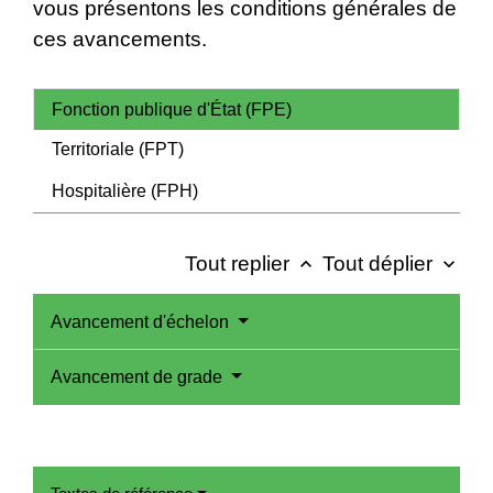
vous présentons les conditions générales de
ces avancements.
Fonction publique d'État (FPE)
Territoriale (FPT)
Hospitalière (FPH)
Tout replier
Tout déplier
keyboard_arrow_up
keyboard_arrow_down
Avancement d'échelon
Avancement de grade