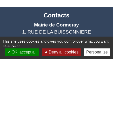
Contacts
Mairie de Cormeray
1, RUE DE LA BUISSONNIERE
41120 Cormeray - FRANCE
This site uses cookies and gives you control over what you want
+33 2 54 44 26 19
to activate
OK, accept all
Deny all cookies
Personalize
Contact par formulaire
Ouverture de la Mairie au Public :
Lundi, Mardi, Jeudi 14h00 à 18h00 / Vendredi
15h00 à 17h00
Samedi 10h00 à 12h00 / Fermée le mercredi