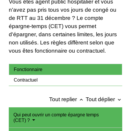
Vous êtes agent public hospitalier et vous
n'avez pas pris tous vos jours de congé ou
de RTT au 31 décembre ? Le compte
épargne-temps (CET) vous permet
d'épargner, dans certaines limites, les jours
non utilisés. Les règles diffèrent selon que
vous êtes fonctionnaire ou contractuel.
Fonctionnaire
Contractuel
Tout replier
Tout déplier
keyboard_arrow_up
keyboard_arrow_down
Qui peut ouvrir un compte épargne temps
(CET) ?