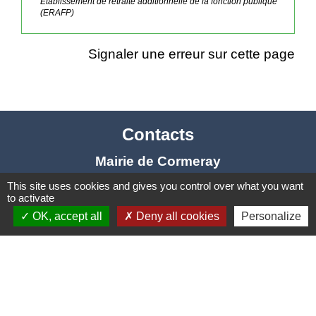
Établissement de retraite additionnelle de la fonction publique
(ERAFP)
Signaler une erreur sur cette page
Contacts
Mairie de Cormeray
1, RUE DE LA BUISSONNIERE
This site uses cookies and gives you control over what you want
to activate
41120 Cormeray - FRANCE
OK, accept all
Deny all cookies
Personalize
+33 2 54 44 26 19
Contact par formulaire
Ouverture de la Mairie au Public :
Lundi, Mardi, Jeudi 14h00 à 18h00 / Vendredi