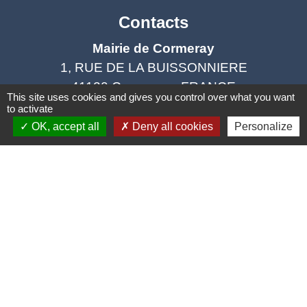
Contacts
Mairie de Cormeray
1, RUE DE LA BUISSONNIERE
41120 Cormeray - FRANCE
This site uses cookies and gives you control over what you want
+33 2 54 44 26 19
to activate
OK, accept all
Deny all cookies
Personalize
Contact par formulaire
Ouverture de la Mairie au Public :
Lundi, Mardi, Jeudi 14h00 à 18h00 / Vendredi
15h00 à 17h00
Samedi 10h00 à 12h00 / Fermée le mercredi