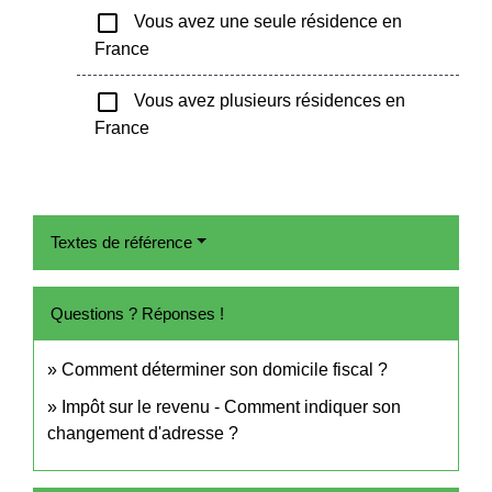
check_box_outline_blank
Vous avez une seule résidence en
France
check_box_outline_blank
Vous avez plusieurs résidences en
France
Textes de référence
Questions ? Réponses !
Comment déterminer son domicile fiscal ?
Impôt sur le revenu - Comment indiquer son
changement d'adresse ?