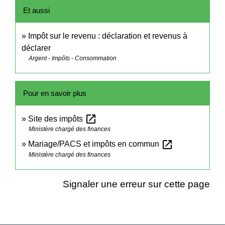
Et aussi
Impôt sur le revenu : déclaration et revenus à
déclarer
Argent - Impôts - Consommation
Pour en savoir plus
open_in_new
Site des impôts
Ministère chargé des finances
open_in_new
Mariage/PACS et impôts en commun
Ministère chargé des finances
Signaler une erreur sur cette page