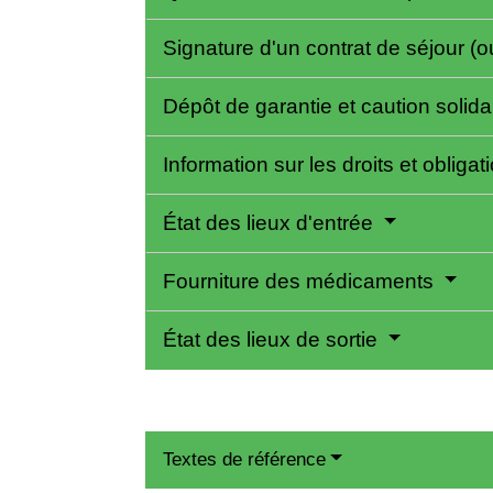
Signature d'un contrat de séjour (
Dépôt de garantie et caution solida
Information sur les droits et obliga
État des lieux d'entrée
Fourniture des médicaments
État des lieux de sortie
Textes de référence