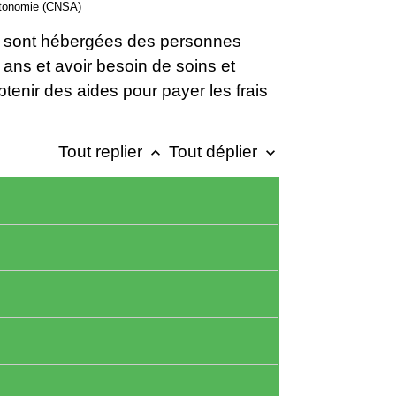
'autonomie (CNSA)
ù sont hébergées des personnes
ns et avoir besoin de soins et
btenir des aides pour payer les frais
Tout replier
Tout déplier
keyboard_arrow_up
keyboard_arrow_down