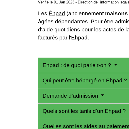
Vérifié le 01 Jan 2023 - Direction de l'information léga
Les
Éhpad
(anciennement
maisons 
âgées dépendantes. Pour être admis 
d'aide quotidiens pour les actes de l
facturés par l'Ehpad.
Ehpad : de quoi parle t-on ?
Qui peut être hébergé en Ehpad ?
Demande d'admission
Quels sont les tarifs d'un Ehpad ?
Quelles sont les aides au paiemen