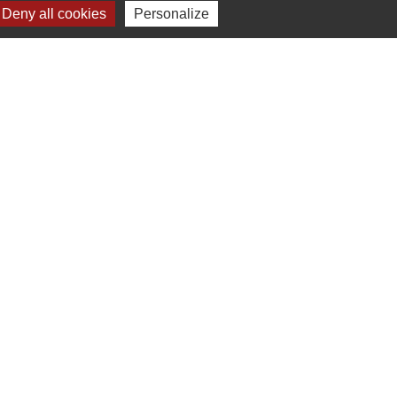
Deny all cookies
Personalize
Signaler une erreur sur cette page
17h00