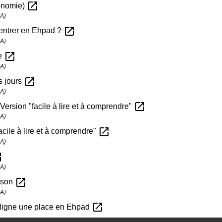
open_in_new
tonomie)
SA)
open_in_new
entrer en Ehpad ?
SA)
open_in_new
te
SA)
open_in_new
s jours
SA)
open_in_new
Version "facile à lire et à comprendre"
SA)
open_in_new
acile à lire et à comprendre"
SA)
new
SA)
open_in_new
aison
SA)
open_in_new
 ligne une place en Ehpad