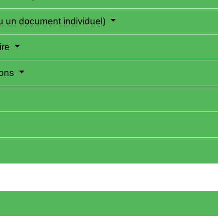
ou un document individuel)
ire
tions