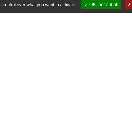
 control over what you want to activate
OK, accept all
Contacts
Mairie de Cormeray
1, RUE DE LA BUISSONNIERE
41120 Cormeray - FRANCE
+33 2 54 44 26 19
Contact par formulaire
Ouverture de la Mairie au Public :
i, Mardi, Jeudi 14h00 à 18h00 / Vendredi 15h00 à 
Samedi 10h00 à 12h00 / Fermée le mercredi