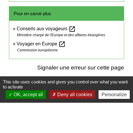
Pour en savoir plus
open_in_new
Conseils aux voyageurs
Ministère chargé de l'Europe et des affaires étrangères
open_in_new
Voyager en Europe
Commission européenne
Signaler une erreur sur cette page
This site uses cookies and gives you control over what you want
to activate
OK, accept all
Deny all cookies
Personalize
Contacts
Mairie de Cormeray
1, RUE DE LA BUISSONNIERE
41120 Cormeray - FRANCE