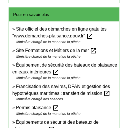
Pour en savoir plus
Site officiel des démarches en ligne gratuites
open_in_new
"www.demarches-plaisance.gouv.fr"
Ministère chargé de la mer et de la pêche
open_in_new
Site Formations et Métiers de la mer
Ministère chargé de la mer et de la pêche
Équipement de sécurité des bateaux de plaisance
open_in_new
en eaux intérieures
Ministère chargé de la mer et de la pêche
Francisation des navires, DFAN et gestion des
open_in_new
hypothèques maritimes : transfert de mission
Ministère chargé des finances
open_in_new
Permis plaisance
Ministère chargé de la mer et de la pêche
Équipements de sécurité des bateaux de