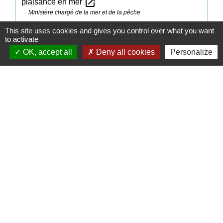
open_in_new
plaisance en mer
Ministère chargé de la mer et de la pêche
This site uses cookies and gives you control over what you want
to activate
Signaler une erreur sur cette page
OK, accept all
Deny all cookies
Personalize
Contacts
Mairie de Cormeray
1, RUE DE LA BUISSONNIERE
41120 Cormeray - FRANCE
+33 2 54 44 26 19
Contact par formulaire
Ouverture de la Mairie au Public :
Lundi, Mardi, Jeudi 14h00 à 18h00 / Vendredi