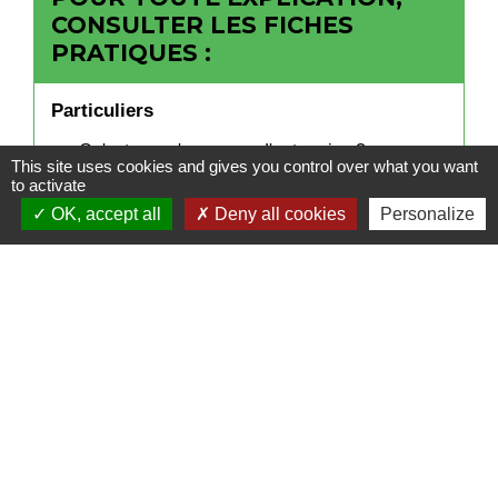
CONSULTER LES FICHES
PRATIQUES :
Particuliers
Qu'est-ce qu'un usage d'entreprise ?
This site uses cookies and gives you control over what you want
to activate
OK, accept all
Deny all cookies
Personalize
Signaler une erreur sur cette page
Contacts
Mairie de Cormeray
1, RUE DE LA BUISSONNIERE
41120 Cormeray - FRANCE
+33 2 54 44 26 19