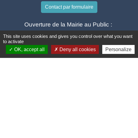
Contact par formulaire
Ouverture de la Mairie au Public :
Lundi, Mardi, Jeudi 14h00 à 18h00 / Vendredi
This site uses cookies and gives you control over what you want
15h00 à 17h00
to activate
OK, accept all
Deny all cookies
Personalize
Samedi 10h00 à 12h00 / Fermée le mercredi
Mentions légales
-
Politique de confidentialité
-
Accessibilité
-
Plan du site
-
Gestion des cookies