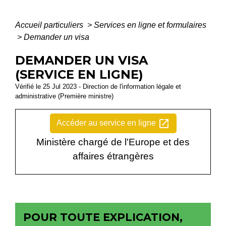
Accueil particuliers
>
Services en ligne et formulaires
>
Demander un visa
DEMANDER UN VISA
(SERVICE EN LIGNE)
Vérifié le 25 Jul 2023 - Direction de l'information légale et
administrative (Première ministre)
open_in_new
Accéder au service en ligne
Ministère chargé de l'Europe et des
affaires étrangères
POUR TOUTE EXPLICATION,