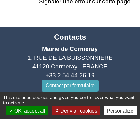
Signaler une erreur sur cette page
Contacts
Mairie de Cormeray
1, RUE DE LA BUISSONNIERE
41120 Cormeray - FRANCE
+33 2 54 44 26 19
Contact par formulaire
This site uses cookies and gives you control over what you want
to activate
Ouverture de la Mairie au Public :
OK, accept all
Deny all cookies
Personalize
Lundi, Mardi, Jeudi 14h00 à 18h00 / Vendredi
15h00 à 17h00
Samedi 10h00 à 12h00 / Fermée le mercredi