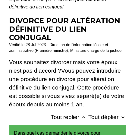
définitive du lien conjugal
DIVORCE POUR ALTÉRATION
DÉFINITIVE DU LIEN
CONJUGAL
Vérifié le 28 Jul 2023 - Direction de l'information légale et
administrative (Première ministre), Ministère chargé de la justice
Vous souhaitez divorcer mais votre époux
n'est pas d'accord ?Vous pouvez introduire
une procédure en divorce pour altération
définitive du lien conjugal. Cette procédure
est possible si vous vivez séparé(e) de votre
époux depuis au moins 1 an.
Tout replier
Tout déplier
keyboard_arrow_up
keyboard_arrow_down
Dans quel cas demander le divorce pour