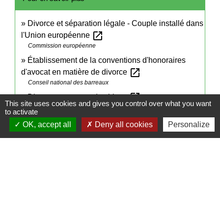
Divorce et séparation légale - Couple installé dans
open_in_new
l'Union européenne
Commission européenne
Établissement de la conventions d'honoraires
open_in_new
d'avocat en matière de divorce
Conseil national des barreaux
open_in_new
Divorce et partage des biens
This site uses cookies and gives you control over what you want
Notaires de France
to activate
OK, accept all
Deny all cookies
Personalize
Signaler une erreur sur cette page
Contacts
Mairie de Cormeray