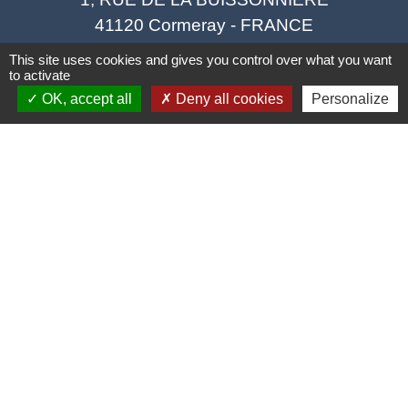
41120 Cormeray - FRANCE
+33 2 54 44 26 19
This site uses cookies and gives you control over what you want
to activate
Contact par formulaire
OK, accept all
Deny all cookies
Personalize
Ouverture de la Mairie au Public :
Lundi, Mardi, Jeudi 14h00 à 18h00 / Vendredi
15h00 à 17h00
Samedi 10h00 à 12h00 / Fermée le mercredi
Mentions légales
-
Politique de confidentialité
-
Accessibilité
-
Plan du site
-