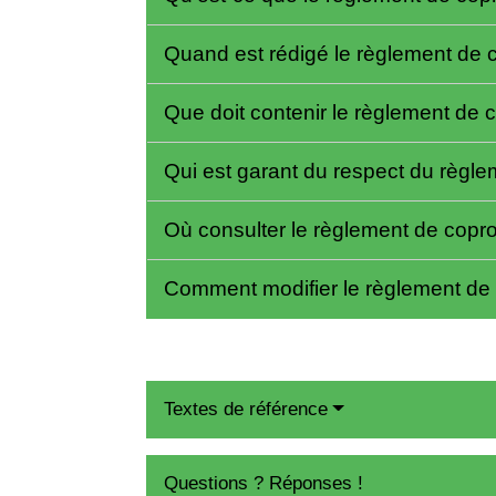
Quand est rédigé le règlement de 
Que doit contenir le règlement de 
Qui est garant du respect du règle
Où consulter le règlement de copr
Comment modifier le règlement de 
Textes de référence
Questions ? Réponses !