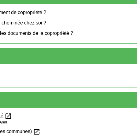
ment de copropriété ?
de cheminée chez soi ?
les documents de la copropriété ?
open_in_new
été
Anil)
open_in_new
arties communes)