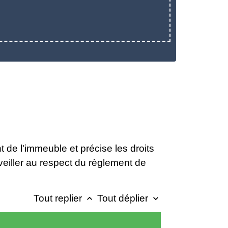
 de l'immeuble et précise les droits
 veiller au respect du règlement de
Tout replier
Tout déplier
keyboard_arrow_up
keyboard_arrow_down