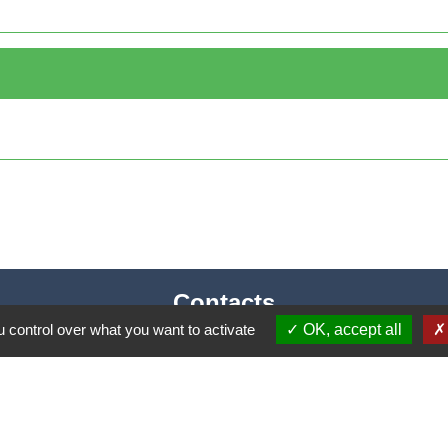
Contacts
 control over what you want to activate
OK, accept all
Mairie de Cormeray
1, RUE DE LA BUISSONNIERE
41120 Cormeray - FRANCE
+33 2 54 44 26 19