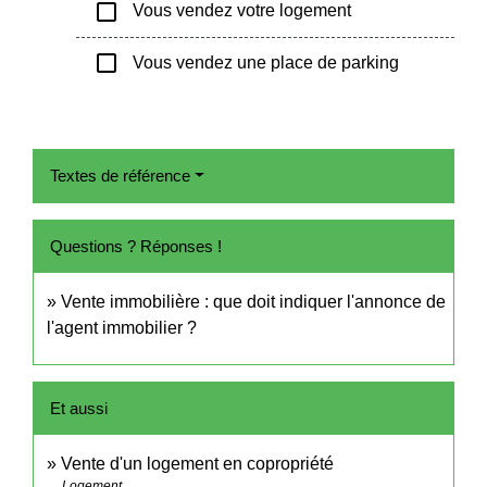
check_box_outline_blank
Vous vendez votre logement
check_box_outline_blank
Vous vendez une place de parking
Textes de référence
Questions ? Réponses !
Vente immobilière : que doit indiquer l'annonce de
l'agent immobilier ?
Et aussi
Vente d'un logement en copropriété
Logement