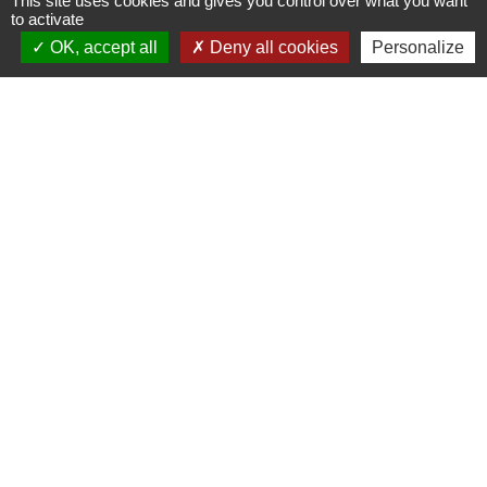
This site uses cookies and gives you control over what you want
Contact par formulaire
to activate
OK, accept all
Deny all cookies
Personalize
Ouverture de la Mairie au Public :
Lundi, Mardi, Jeudi 14h00 à 18h00 / Vendredi
15h00 à 17h00
Samedi 10h00 à 12h00 / Fermée le mercredi
Mentions légales
-
Politique de confidentialité
-
Accessibilité
-
Plan du site
-
Gestion des cookies